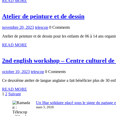
READ
READ MORE
MORE
Atelier
Atelier de peinture et de dessin
de
novembre
telescop
novembre 20, 2023
telescop
0 Comments
peinture
20,
et
Atelier de peinture et de dessin pour les enfants de 06 à 14 ans organi
2023
de
READ
READ MORE
MORE
dessin
2nd english workshop – Centre culturel d
octobre
telescop
octobre 10, 2023
telescop
0 Comments
10,
Ce deuxième atelier de langue anglaise a fait bénéficier plus de 30 enf
2023
READ
READ MORE
Pagination
MORE
1
2
Suivant
des
Un Iftar solidaire placé sous le signe du partage
mars 5, 2026
publications