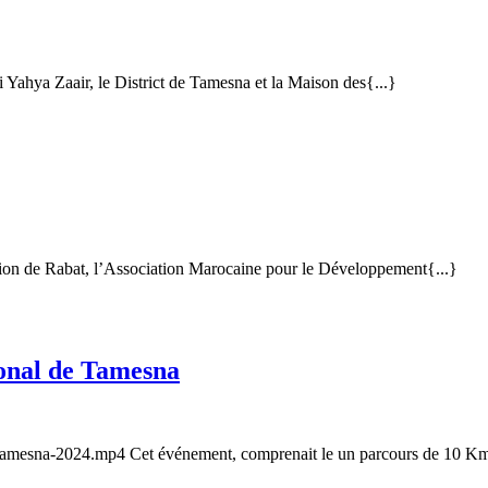
Fitr
des
sée
Enfan
ahya Zaair, le District de Tamesna et la Maison des{...}
d’un
Orphe
nque
roc
usion de Rabat, l’Association Marocaine pour le Développement{...}
Participation
onal de Tamesna
au
Semi-
Marathon
tamesna-2024.mp4 Cet événement, comprenait le un parcours de 10 Km po
International