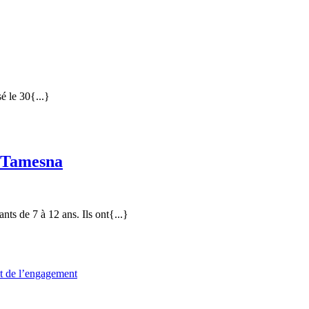
de
Tamesna
sé le 30{...}
2nd
e Tamesna
english
workshop
–
ants de 7 à 12 ans. Ils ont{...}
Centre
culturel
de
 et de l’engagement
Tamesna