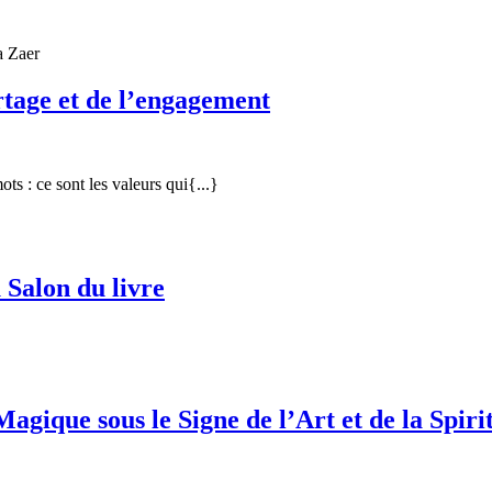
Un
artage et de l’engagement
Iftar
solidaire
placé
ots : ce sont les valeurs qui{...}
sous
le
signe
Sortie
 Salon du livre
du
au
partage
profit
et
des
de
enfants
ique sous le Signe de l’Art et de la Spirit
l’engagement
de
Tamesna