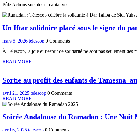
Pôle Actions sociales et caritatives
Un Iftar solidaire placé sous le signe du p
mars
telescop
mars 5, 2026
telescop
0 Comments
5,
À Télescop, la joie et l’esprit de solidarité ne sont pas seulement des m
2026
READ
READ MORE
MORE
Sortie au profit des enfants de Tamesna au
avril
telescop
avril 21, 2025
telescop
0 Comments
21,
READ
READ MORE
2025
MORE
Soirée Andalouse du Ramadan : Une Nuit Mag
avril
telescop
avril 6, 2025
telescop
0 Comments
6,