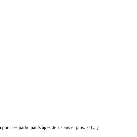
ts
linat
ur les participants âgés de 17 ans et plus. Et{...}