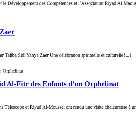
au
our le Développement des Compétences et l’Association Riyad Al-Maouss
Salon
du
livre
Un
 Zaer
Iftar
Solidaire
à
 Taliba Sidi Yahya Zaer Une célébration spirituelle et culturelle{...}
Dar
Taliba
Sidi
Une
Aïd Al-Fitr des Enfants d’un Orphelinat
Yahya
Initia
Zaer
Solid
pour
iations Télescope et Riyad Al-Moussel ont rendu une visite chaleureuse à un
Illum
l’Aïd
Al-
ite