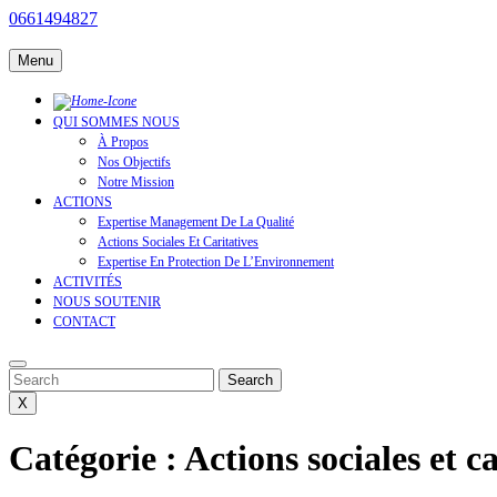
Skip
Facebook
Twitter
Youtube
Linkedin
Instagram
0661494827
0661494827
to
content
Menu
QUI SOMMES NOUS
À Propos
Nos Objectifs
Notre Mission
ACTIONS
Expertise Management De La Qualité
Actions Sociales Et Caritatives
Expertise En Protection De L’Environnement
ACTIVITÉS
NOUS SOUTENIR
CONTACT
Search
Search
X
Catégorie :
Actions sociales et ca