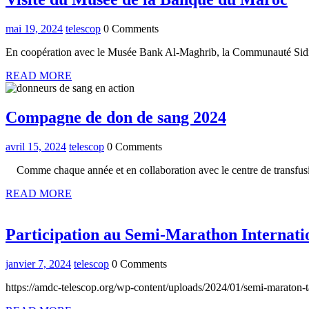
du
mai
telescop
mai 19, 2024
telescop
0 Comments
Mu
19,
de
En coopération avec le Musée Bank Al-Maghrib, la Communauté Sidi Y
2024
la
READ
READ MORE
MORE
Ba
du
Compagne
Compagne de don de sang 2024
Ma
de
avril
telescop
avril 15, 2024
telescop
0 Comments
don
15,
de
Comme chaque année et en collaboration avec le centre de transf
2024
sang
READ
READ MORE
MORE
2024
Participation au Semi-Marathon Internati
janvier
telescop
janvier 7, 2024
telescop
0 Comments
7,
https://amdc-telescop.org/wp-content/uploads/2024/01/semi-maraton-
2024