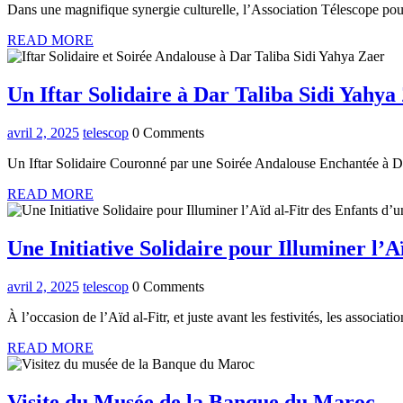
Dans une magnifique synergie culturelle, l’Association Télescope p
2025
READ
READ MORE
MORE
Un Iftar Solidaire à Dar Taliba Sidi Yahya
avril
telescop
avril 2, 2025
telescop
0 Comments
2,
Un Iftar Solidaire Couronné par une Soirée Andalouse Enchantée à Dar
2025
READ
READ MORE
MORE
Une Initiative Solidaire pour Illuminer l’
avril
telescop
avril 2, 2025
telescop
0 Comments
2,
À l’occasion de l’Aïd al-Fitr, et juste avant les festivités, les assoc
2025
READ
READ MORE
MORE
Vis
Visite du Musée de la Banque du Maroc