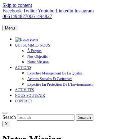
Skip to content
Facebook
Twitter
Youtube
Linkedin
Instagram
0661494827
0661494827
Menu
QUI SOMMES NOUS
À Propos
Nos Objectifs
Notre Mission
ACTIONS
Expertise Management De La Qualité
Actions Sociales Et Caritatives
Expertise En Protection De L’Environnement
ACTIVITÉS
NOUS SOUTENIR
CONTACT
Search
Search
X